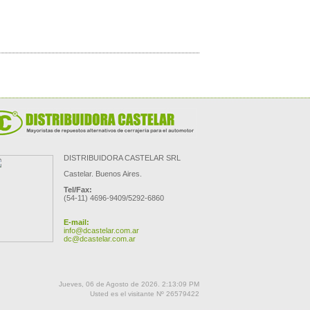
DISTRIBUIDORA CASTELAR SRL
Castelar. Buenos Aires.
Tel/Fax:
(54-11) 4696-9409/5292-6860
E-mail:
info@dcastelar.com.ar
dc@dcastelar.com.ar
Jueves, 06 de Agosto de 2026. 2:13:09 PM
Usted es el visitante Nº 26579422