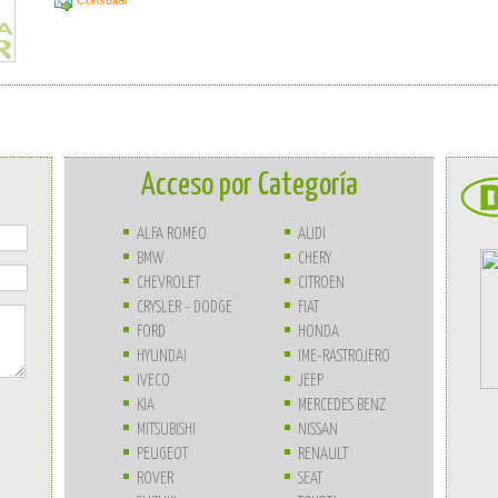
Consultar
Acceso por Categoría
ALFA ROMEO
AUDI
BMW
CHERY
CHEVROLET
CITROEN
CRYSLER - DODGE
FIAT
FORD
HONDA
HYUNDAI
IME-RASTROJERO
IVECO
JEEP
KIA
MERCEDES BENZ
MITSUBISHI
NISSAN
PEUGEOT
RENAULT
ROVER
SEAT