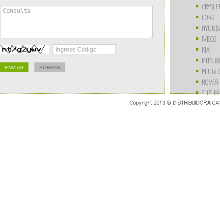
CRYSLE
FORD
HYUND
IVECO
KIA
MITSUB
PEUGE
ROVER
SUZUKI
UNIVE