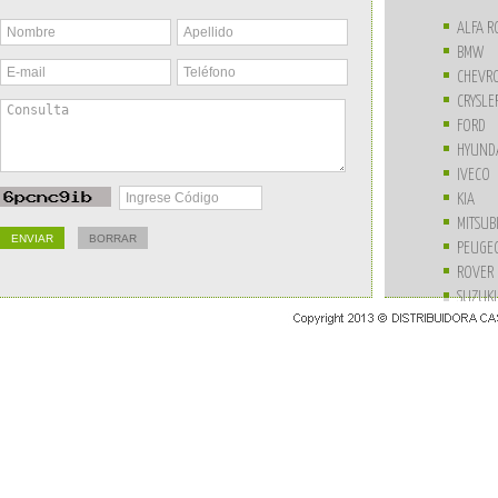
ALFA 
BMW
CHEVR
CRYSLE
FORD
HYUND
IVECO
KIA
MITSUB
PEUGE
ROVER
SUZUKI
UNIVE