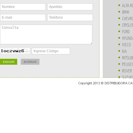
ALFA 
BMW
CHEVR
CRYSLE
FORD
HYUND
IVECO
KIA
MITSUB
PEUGE
ROVER
SUZUKI
UNIVE