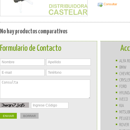
Consultar
No hay productos comparativos
Formulario de Contacto
Acc
ALFA 
BMW
CHEVR
CRYSLE
FORD
HYUND
IVECO
KIA
MITSUB
PEUGE
ROVER