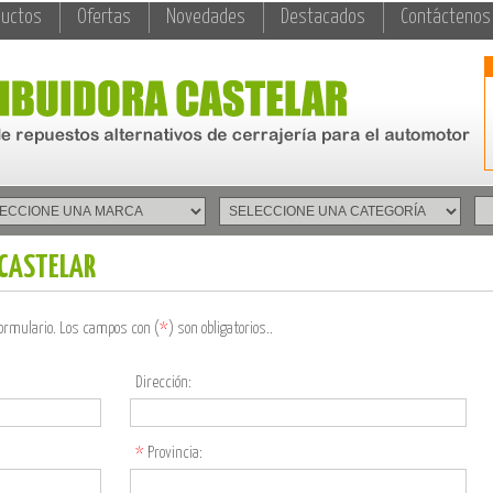
ductos
Ofertas
Novedades
Destacados
Contáctenos
 CASTELAR
formulario. Los campos con (
*
) son obligatorios..
Dirección:
*
Provincia: