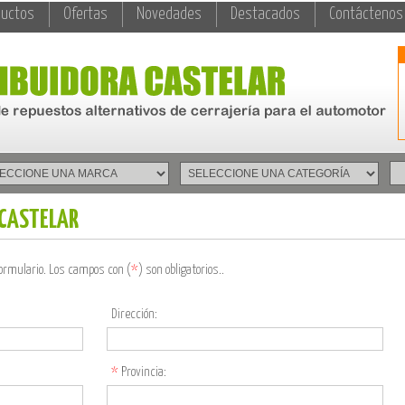
ductos
Ofertas
Novedades
Destacados
Contáctenos
 CASTELAR
formulario. Los campos con (
*
) son obligatorios..
Dirección:
*
Provincia: