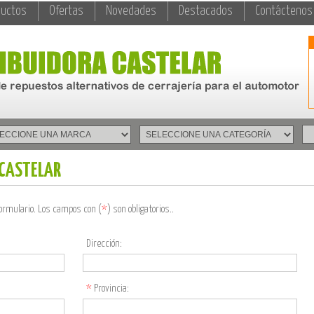
ductos
Ofertas
Novedades
Destacados
Contáctenos
 CASTELAR
formulario. Los campos con (
*
) son obligatorios..
Dirección:
*
Provincia: