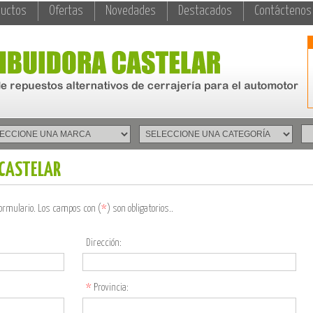
ductos
Ofertas
Novedades
Destacados
Contáctenos
 CASTELAR
formulario. Los campos con (
*
) son obligatorios..
Dirección:
*
Provincia: