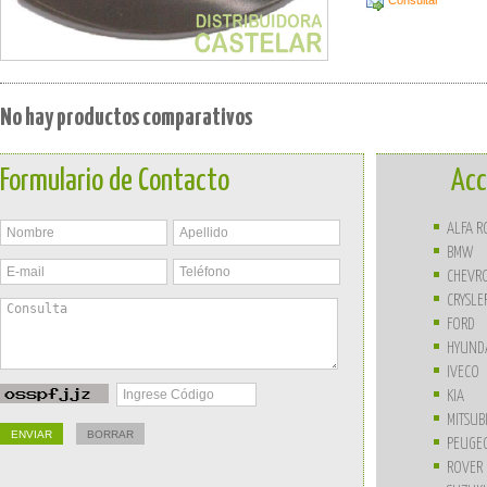
Consultar
No hay productos comparativos
Formulario de Contacto
Acc
ALFA 
BMW
CHEVR
CRYSLE
FORD
HYUND
IVECO
KIA
MITSUB
PEUGE
ROVER