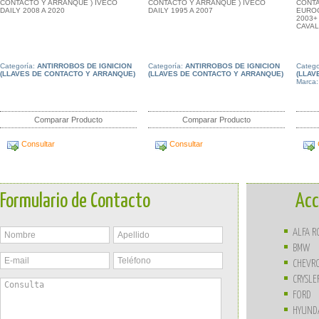
CONTACTO Y ARRANQUE ) IVECO
CONTACTO Y ARRANQUE ) IVECO
CONTA
DAILY 2008 A 2020
DAILY 1995 A 2007
EUROC
2003+
CAVAL
Categoría:
ANTIRROBOS DE IGNICION
Categoría:
ANTIRROBOS DE IGNICION
Catego
(LLAVES DE CONTACTO Y ARRANQUE)
(LLAVES DE CONTACTO Y ARRANQUE)
(LLAV
Marca
Comparar Producto
Comparar Producto
Consultar
Consultar
Formulario de Contacto
Acc
ALFA 
BMW
CHEVR
CRYSLE
FORD
HYUND