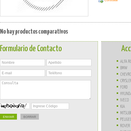
Consultar
No hay productos comparativos
Formulario de Contacto
Acc
ALFA 
BMW
CHEVR
CRYSLE
FORD
HYUND
IVECO
KIA
MITSUB
PEUGE
ROVER